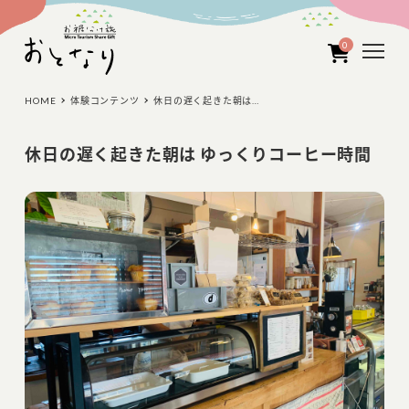
メ
イ
0
ン
コ
ン
HOME
体験コンテンツ
休日の遅く起きた朝は…
テ
ン
休日の遅く起きた朝は ゆっくりコーヒー時間
ツ
へ
移
動