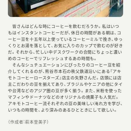
皆さんはどんな時にコーヒーを飲むだろうか。私はいつ
もはインスタントコーヒーだが、休日の時間がある朝は、コ
ーヒー豆を十五年以上使っているコーヒーミルで挽き、ゆっ
くりとお湯を落として、お気に入りのカップで飲むのが好き
だ。それから、忙しい中デスクワークの合間にちょっと濃い
めのコーヒーでリフレッシュするあの時間も。
そんなシュチュエーションにぴったりのコーヒー豆を紹
介してくれるのが、熊谷市本石の秩父鉄道沿いにある『アキ
モトコーヒーロースターズ』店主の矢野さんだ。店頭には店
主こだわりの豆を揃えてあり、ブラジルやケニアの他にタイ
や台湾などのアジア圏の豆が多く揃う。また、米粉を使った
マフィンやドーナツなどのオリジナルの焼菓子も人気だ。
アキモトコーヒー流それぞれの豆の美味しい淹れ方を学び、
いつもの時間を、より深みのあるひとときにして欲しい。
（作成者：萩本登美子）